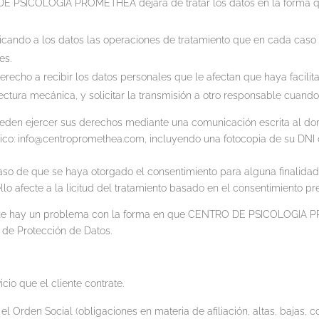
E PSICOLOGIA PROMETHEA dejará de tratar los datos en la forma qu
plicando a los datos las operaciones de tratamiento que en cada cas
es.
ne derecho a recibir los datos personales que le afectan que haya 
ctura mecánica, y solicitar la transmisión a otro responsable cuand
eden ejercer sus derechos mediante una comunicación escrita al d
co: info@centropromethea.com, incluyendo una fotocopia de su DNI 
so de que se haya otorgado el consentimiento para alguna finalidad e
o afecte a la licitud del tratamiento basado en el consentimiento prev
 que hay un problema con la forma en que CENTRO DE PSICOLOGIA 
 de Protección de Datos.
icio que el cliente contrate.
l Orden Social (obligaciones en materia de afiliación, altas, bajas, cot