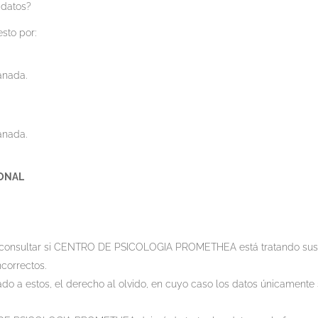
 datos?
to por:
anada.
anada.
SONAL
a consultar si CENTRO DE PSICOLOGIA PROMETHEA está tratando sus
ncorrectos.
do a estos, el derecho al olvido, en cuyo caso los datos únicamente 