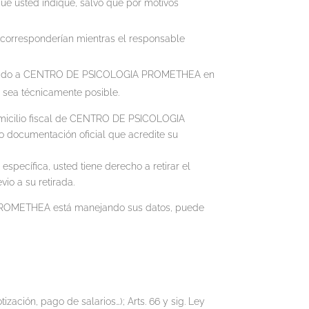
e usted indique, salvo que por motivos
o corresponderían mientras el responsable
facilitado a CENTRO DE PSICOLOGIA PROMETHEA en
o sea técnicamente posible.
omicilio fiscal de CENTRO DE PSICOLOGIA
o documentación oficial que acredite su
specífica, usted tiene derecho a retirar el
io a su retirada.
PROMETHEA está manejando sus datos, puede
ización, pago de salarios…); Arts. 66 y sig. Ley