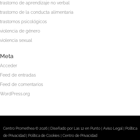
trastorno de aprendizaje no verbal
trastorno de la conducta alimentaria
trastornos psicológicos
violencia de género
violencia sexual
Meta
Acceder
Feed de entradas
Feed de comentarios
WordPress.org
Centro Promethea © 2026 | Diseñado por
Las 12 en Punto
|
Aviso Legal
|
Política
de Privacidad
|
Política de Cookies
|
Centro de Privacidad