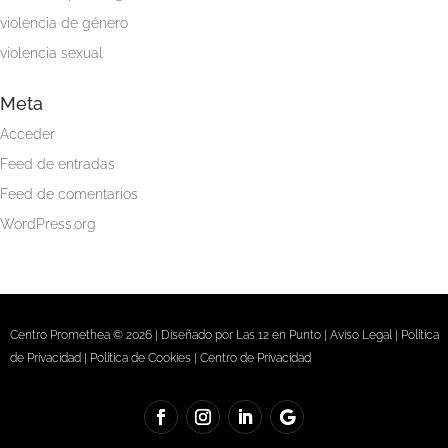
violencia de género
violencia sexual
Meta
Acceder
Feed de entradas
Feed de comentarios
WordPress.org
Centro Promethea © 2026 | Diseñado por
Las 12 en Punto
|
Aviso Legal
|
Política
de Privacidad
|
Política de Cookies
|
Centro de Privacidad