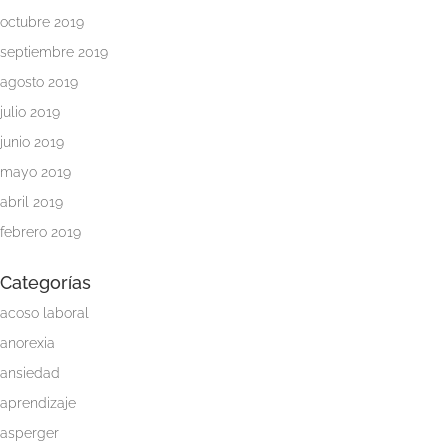
octubre 2019
Metodología
septiembre 2019
y
agosto 2019
Tarifas
julio 2019
Quiénes
junio 2019
somos
mayo 2019
abril 2019
Psicología
online
febrero 2019
Categorías
Servicios
para
acoso laboral
psicólogos
anorexia
Colaboradores
ansiedad
aprendizaje
Blog
asperger